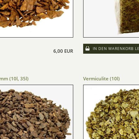
IN DEN WARENKORB L
6,00 EUR
mm (10l, 35l)
Vermiculite (10l)