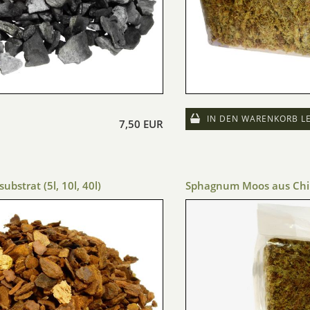
IN DEN WARENKORB L
7,50 EUR
bstrat (5l, 10l, 40l)
Sphagnum Moos aus Chil