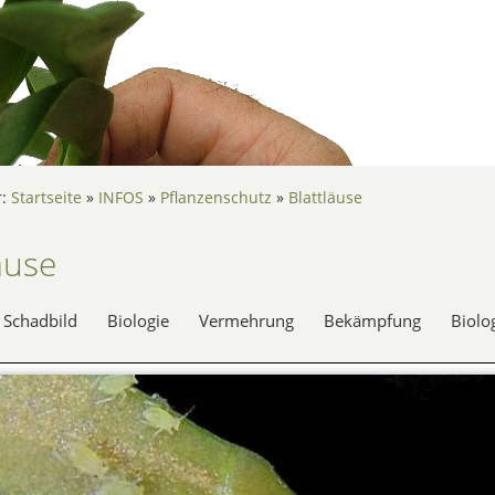
r:
Startseite
»
INFOS
»
Pflanzenschutz
»
Blattläuse
äuse
Schadbild
Biologie
Vermehrung
Bekämpfung
Biolo