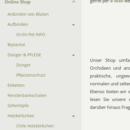
gerne per
e-Mail
wei
Online Shop
Anbinden von Blüten
Aufbinden
Orchi-Pot INFO
Biplantol
Dünger & PFLEGE
Unser Shop umfa
Dünger
Orchideen und ande
Pflanzenschutz
praktische, ungew
normalen und selte
Etiketten
Ebenso bieten wir e
Fensterbankschalen
lesen Sie unsere 
Gittertöpfe
darüber hinaus Frag
Holzkörbchen
Chile Holzkörbchen