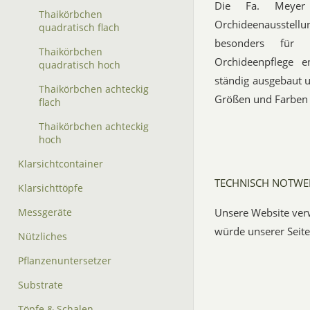
Die Fa. Meyer
Thaikörbchen
Orchideenausstel
quadratisch flach
besonders für 
Thaikörbchen
Orchideenpflege 
quadratisch hoch
ständig ausgebaut u
Thaikörbchen achteckig
Größen und Farben v
flach
Thaikörbchen achteckig
hoch
Klarsichtcontainer
TECHNISCH NOTWE
Klarsichttöpfe
Unsere Website ver
Messgeräte
würde unserer Seite 
Nützliches
Pflanzenuntersetzer
Substrate
Töpfe & Schalen